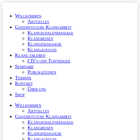
Zum
Inhalt
Willkommen
wechseln
Aktuelles
Ganzheitliche Klangarbeit
Klangschalenmassage
Klangreisen
Klangpädagogik
Klangaufguss
Klang erleben
CD´s und Tonträger
Seminare
Publikationen
Termine
Kontakt
Über uns
Shop
Willkommen
Aktuelles
Ganzheitliche Klangarbeit
Klangschalenmassage
Klangreisen
Klangpädagogik
Klangaufguss