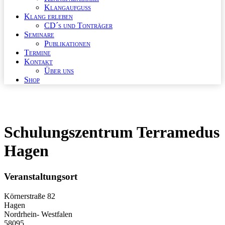
Klangaufguss
Klang erleben
CD´s und Tonträger
Seminare
Publikationen
Termine
Kontakt
Über uns
Shop
Schulungszentrum Terramedus
Hagen
Veranstaltungsort
Körnerstraße 82
Hagen
Nordrhein- Westfalen
58095