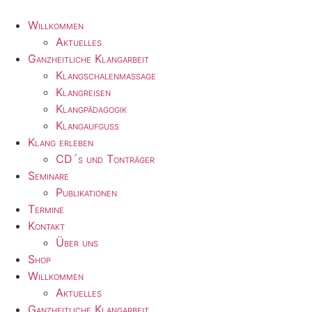
Zum
Inhalt
Willkommen
wechseln
Aktuelles
Ganzheitliche Klangarbeit
Klangschalenmassage
Klangreisen
Klangpädagogik
Klangaufguss
Klang erleben
CD´s und Tonträger
Seminare
Publikationen
Termine
Kontakt
Über uns
Shop
Willkommen
Aktuelles
Ganzheitliche Klangarbeit