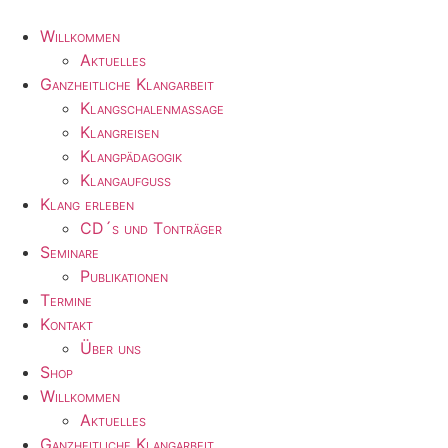
Zum
Inhalt
Willkommen
wechseln
Aktuelles
Ganzheitliche Klangarbeit
Klangschalenmassage
Klangreisen
Klangpädagogik
Klangaufguss
Klang erleben
CD´s und Tonträger
Seminare
Publikationen
Termine
Kontakt
Über uns
Shop
Willkommen
Aktuelles
Ganzheitliche Klangarbeit