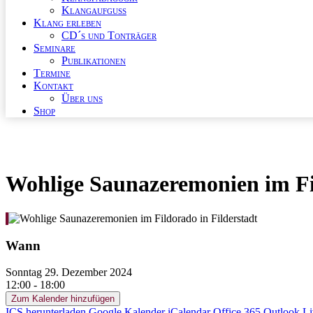
Klangaufguss
Klang erleben
CD´s und Tonträger
Seminare
Publikationen
Termine
Kontakt
Über uns
Shop
Wohlige Saunazeremonien im Fil
Wann
Sonntag 29. Dezember 2024
12:00 - 18:00
Zum Kalender hinzufügen
ICS herunterladen
Google Kalender
iCalendar
Office 365
Outlook Li