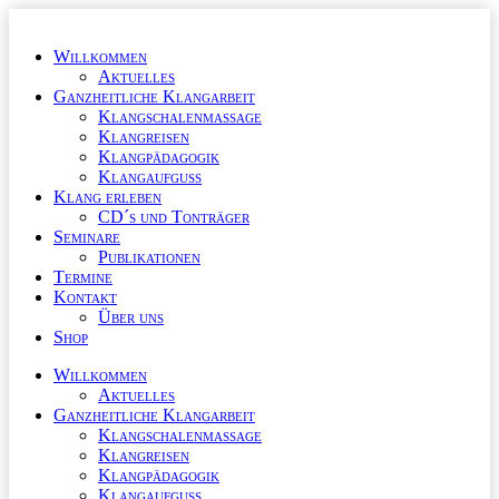
Zum
Inhalt
Willkommen
wechseln
Aktuelles
Ganzheitliche Klangarbeit
Klangschalenmassage
Klangreisen
Klangpädagogik
Klangaufguss
Klang erleben
CD´s und Tonträger
Seminare
Publikationen
Termine
Kontakt
Über uns
Shop
Willkommen
Aktuelles
Ganzheitliche Klangarbeit
Klangschalenmassage
Klangreisen
Klangpädagogik
Klangaufguss