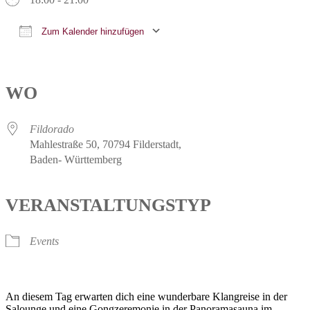
Zum Kalender hinzufügen
ICS herunterladen
Google Kalender
iCalendar
Office 365
Outlook Live
WO
Fildorado
Mahlestraße 50, 70794 Filderstadt,
Baden- Württemberg
VERANSTALTUNGSTYP
Events
An diesem Tag erwarten dich eine wunderbare Klangreise in der
Salounge und eine Gongzeremonie in der Panoramasauna im