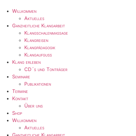
Zum
Inhalt
Willkommen
wechseln
Aktuelles
Ganzheitliche Klangarbeit
Klangschalenmassage
Klangreisen
Klangpädagogik
Klangaufguss
Klang erleben
CD´s und Tonträger
Seminare
Publikationen
Termine
Kontakt
Über uns
Shop
Willkommen
Aktuelles
Ganzheitliche Klangarbeit