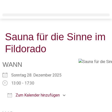
Sauna für die Sinne im
Fildorado
WANN
Sonntag 28. Dezember 2025
13:00 - 17:30
Zum Kalender hinzufügen
ICS herunterladen
Google Kalender
iCalendar
Office 365
Outlook Live