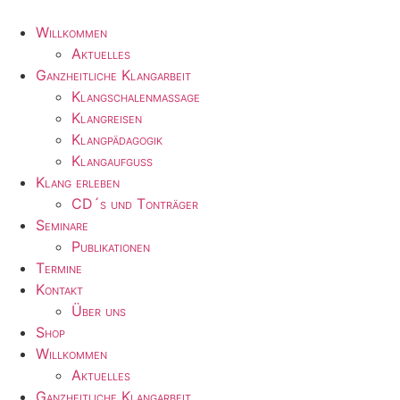
Zum
Inhalt
Willkommen
wechseln
Aktuelles
Ganzheitliche Klangarbeit
Klangschalenmassage
Klangreisen
Klangpädagogik
Klangaufguss
Klang erleben
CD´s und Tonträger
Seminare
Publikationen
Termine
Kontakt
Über uns
Shop
Willkommen
Aktuelles
Ganzheitliche Klangarbeit