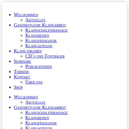
Zum
Inhalt
Willkommen
wechseln
Aktuelles
Ganzheitliche Klangarbeit
Klangschalenmassage
Klangreisen
Klangpädagogik
Klangaufguss
Klang erleben
CD´s und Tonträger
Seminare
Publikationen
Termine
Kontakt
Über uns
Shop
Willkommen
Aktuelles
Ganzheitliche Klangarbeit
Klangschalenmassage
Klangreisen
Klangpädagogik
Klangaufguss