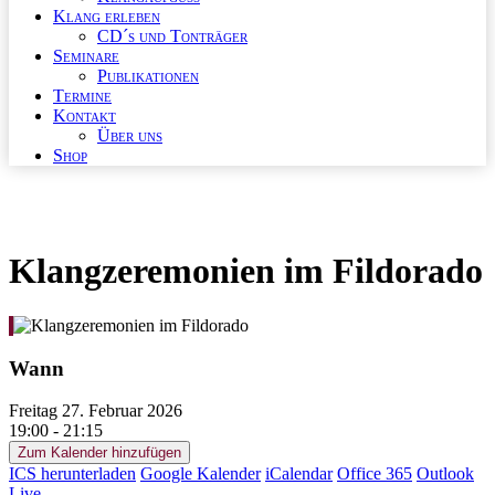
Klang erleben
CD´s und Tonträger
Seminare
Publikationen
Termine
Kontakt
Über uns
Shop
Klangzeremonien im Fildorado
Wann
Freitag 27. Februar 2026
19:00 - 21:15
Zum Kalender hinzufügen
ICS herunterladen
Google Kalender
iCalendar
Office 365
Outlook
Live