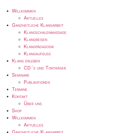
Zum
Inhalt
Willkommen
wechseln
Aktuelles
Ganzheitliche Klangarbeit
Klangschalenmassage
Klangreisen
Klangpädagogik
Klangaufguss
Klang erleben
CD´s und Tonträger
Seminare
Publikationen
Termine
Kontakt
Über uns
Shop
Willkommen
Aktuelles
Ganzheitliche Klangarbeit