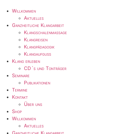
Zum
Inhalt
Willkommen
wechseln
Aktuelles
Ganzheitliche Klangarbeit
Klangschalenmassage
Klangreisen
Klangpädagogik
Klangaufguss
Klang erleben
CD´s und Tonträger
Seminare
Publikationen
Termine
Kontakt
Über uns
Shop
Willkommen
Aktuelles
Ganzheitliche Klangarbeit