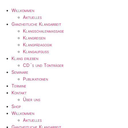
Zum
Inhalt
Willkommen
wechseln
Aktuelles
Ganzheitliche Klangarbeit
Klangschalenmassage
Klangreisen
Klangpädagogik
Klangaufguss
Klang erleben
CD´s und Tonträger
Seminare
Publikationen
Termine
Kontakt
Über uns
Shop
Willkommen
Aktuelles
Ganzheitliche Klangarbeit