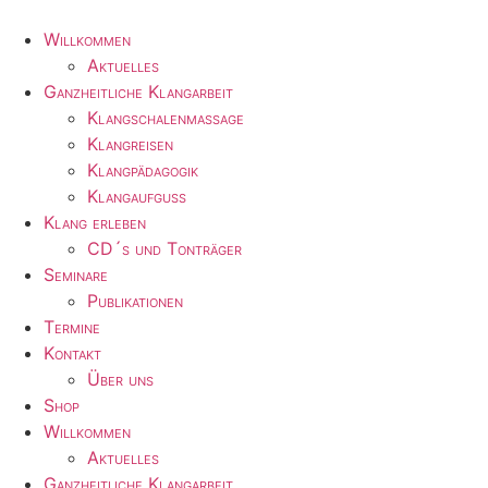
Zum
Inhalt
Willkommen
wechseln
Aktuelles
Ganzheitliche Klangarbeit
Klangschalenmassage
Klangreisen
Klangpädagogik
Klangaufguss
Klang erleben
CD´s und Tonträger
Seminare
Publikationen
Termine
Kontakt
Über uns
Shop
Willkommen
Aktuelles
Ganzheitliche Klangarbeit