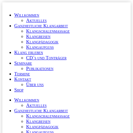
Zum
Inhalt
Willkommen
wechseln
Aktuelles
Ganzheitliche Klangarbeit
Klangschalenmassage
Klangreisen
Klangpädagogik
Klangaufguss
Klang erleben
CD´s und Tonträger
Seminare
Publikationen
Termine
Kontakt
Über uns
Shop
Willkommen
Aktuelles
Ganzheitliche Klangarbeit
Klangschalenmassage
Klangreisen
Klangpädagogik
Klangaufguss