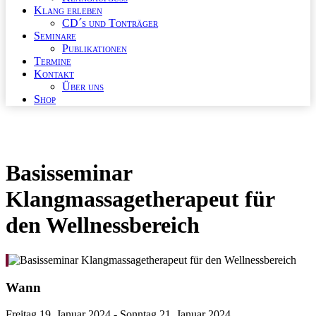
Klang erleben
CD´s und Tonträger
Seminare
Publikationen
Termine
Kontakt
Über uns
Shop
Basisseminar
Klangmassagetherapeut für
den Wellnessbereich
Wann
Freitag 19. Januar 2024 - Sonntag 21. Januar 2024